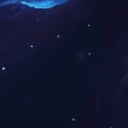
22
个省
份