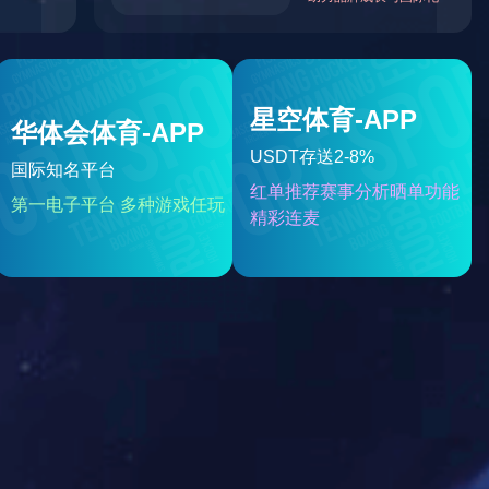
新技术企业。专业从事体外诊断试剂及仪器的研发、生产和销
先！2018年由华体会体育-足球篮球官方直播平台全资投入的
精神，坚信“患者=自己”的服务观，以诚恳、务实、负责的态