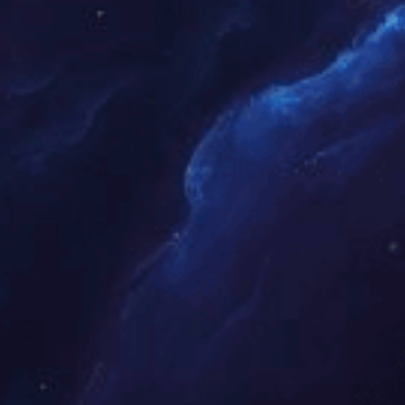
2024.12.05
华体会体育-足球篮球官方直播平台丨第
二届中国国际供应链促进博览会精彩回
顾
加载更多