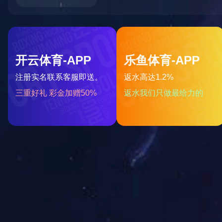
华体会体育-足球篮球官方直播平台成立于2007年，是一家
售。目前共有化学发光和POCT两大产品线，工业化产品多达2
子公司天津华体会体育-足球篮球官方直播平台技术有限公司，2
度，以对健康事实负责的理念服务于